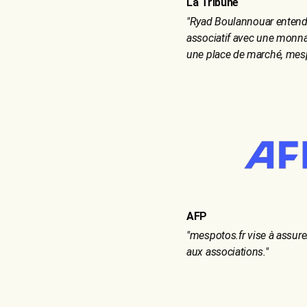
La Tribune
"
Ryad Boulannouar entend
associatif avec une monnai
une place de marché, mesp
AFP
"
mespotos.fr vise à assure
aux associations.
"