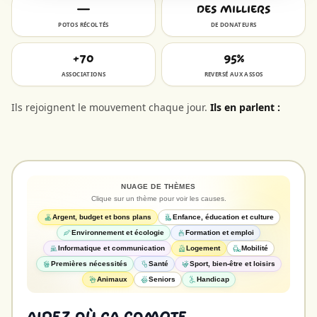
—
Des milliers
POTOS RÉCOLTÉS
DE DONATEURS
+70
95%
ASSOCIATIONS
REVERSÉ AUX ASSOS
Ils rejoignent le mouvement chaque jour.
Ils en parlent :
NUAGE DE THÈMES
Clique sur un thème pour voir les causes.
Argent, budget et bons plans
Enfance, éducation et culture
Environnement et écologie
Formation et emploi
Informatique et communication
Logement
Mobilité
Premières nécessités
Santé
Sport, bien-être et loisirs
Animaux
Seniors
Handicap